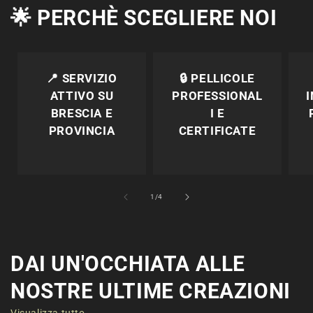
🌟 PERCHÈ SCEGLIERE NOI
📍
SERVIZIO
🔒
PELLICOLE
ATTIVO SU
PROFESSIONAL
BRESCIA E
I E
PROVINCIA
CERTIFICATE
su
1
/
4
DAI UN'OCCHIATA ALLE
NOSTRE ULTIME CREAZIONI
Visualizza tutto