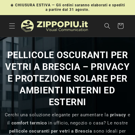
Vai
☀️ CHIUSURA ESTIVA — Gli ordini saranno elaborati e spediti
direttamente
a partire dal 31 agosto.
ai contenuti
Carrello
PELLICOLE OSCURANTI PER
VETRI A BRESCIA – PRIVACY
E PROTEZIONE SOLARE PER
AMBIENTI INTERNI ED
ESTERNI
Cerchi una soluzione elegante per aumentare la
privacy
e
il
comfort termico
in ufficio, negozio o casa? Le nostre
pellicole oscuranti per vetri a Brescia
sono ideali per