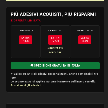
Solo
Solo
scritta
scritta
PIÙ ADESIVI ACQUISTI, PIÙ RISPARMI
⏳ OFFERTA LIMITATA
2 PRODOTTI
4 PRODOTTI
10 PRODOTTI
EXTRA
EXTRA
EXTRA
-15%
-25%
-35%
⭐ SCELTA PIÙ
POPOLARE
🚚 SPEDIZIONE GRATUITA IN ITALIA
⭐ Valido su tutti gli adesivi personalizzati, anche combinabili tra
loro.
Lo sconto extra si applica automaticamente sull'intero carrello.
Scopri tutti gli adesivi →