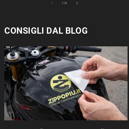
su
1
/
3
CONSIGLI DAL BLOG