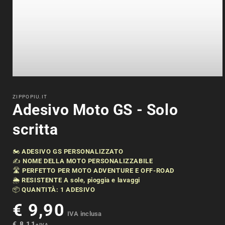
Apri
contenuti
multimediali
ZIPPOPIU.IT
1
Adesivo Moto GS - Solo
in
finestra
scritta
modale
🏍️
ADESIVO GS PERSONALIZZATO
✍️
NOME DELLA MOTO PERSONALIZZABILE
🛣️
PERFETTO PER MOTO ADVENTURE E OFF-ROAD
🌦️
RESISTENTE A sole, pioggia e lavaggi
📦
QUANTITÀ: 1 ADESIVO
€ 9,90
Prezzo
IVA inclusa
di
€ 8,11
+ IVA