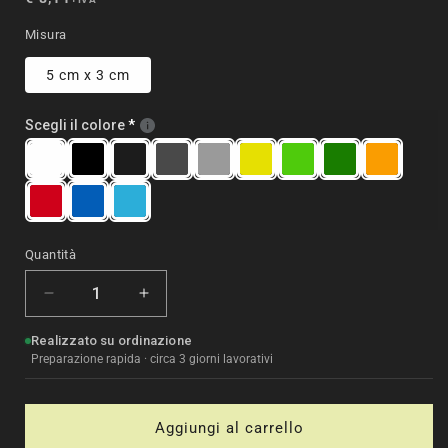
Prezzo
listino
di
Misura
listino
5 cm x 3 cm
Scegli il colore
Quantità
Quantità
Diminuisci
Aumenta
quantità
quantità
Realizzato su ordinazione
per
per
Preparazione rapida · circa 3 giorni lavorativi
Adesivo
Adesivo
Moto
Moto
GS
GS
-
-
Aggiungi al carrello